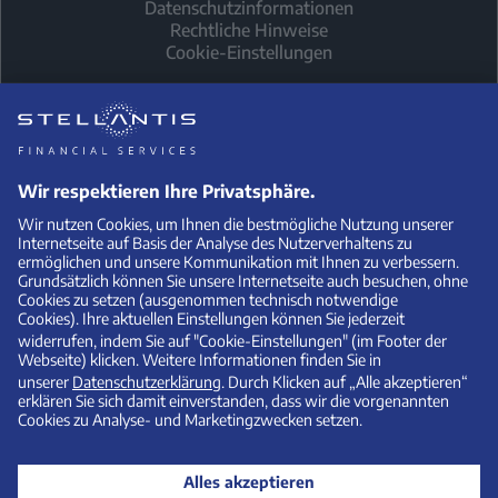
Datenschutzinformationen
Rechtliche Hinweise
Cookie-Einstellungen
1
Leapmotor T03
Kilometer-Leasing (Privat)
Leasingsonderzahlung:
Laufzeit (Monate) / Anzahl der
4.600,00 €
Raten: 36
Monatliche Leasingrate: 49,00
Fahrleistung / Jahr: 10.000 km/Jahr
€
Ein unverbindliches
Privatkunden
-Kilometerleasingangebot (Bonität
vorausgesetzt) der Stellantis Bank SA Niederlassung Deutschland,
Siemensstraße 10, 63263 Neu-Isenburg. Alle Preisangaben verstehen
sich inklusive Umsatzsteuer. Abrechnung nach Vertragsende:
Abgerechnet werden Mehr- und Minderkilometer (Freigrenze jeweils
2.500 km) sowie ein Ausgleich für ggf. vorhandene Schäden.
Überführungskosten sind in dem Leasingangebot nicht enthalten
und sind gesondert an den anbietenden Händler zu entrichten.
Angebot gültig bis zum 30.09.2026 und nur solange Vorrat reicht.
Über alle Detailbedingungen informiert Sie gerne Ihr Leapmotor
Partner.