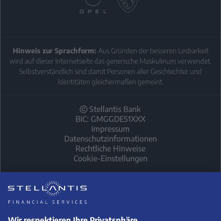
Hinweis zur Sprachform:
Aus Gründen der besseren Lesbarkeit
wird auf dieser Internetseite das generische Maskulinum verwendet.
Selbstverständlich sind damit Personen aller Geschlechter und
Identitäten gleichermaßen gemeint.
Stellantis Bank
BIC: GMGGDE51XXX
Impressum
Datenschutzinformationen
Rechtliche Hinweise
Cookie-Einstellungen
1
Leapmotor T03
Kilometer-Leasing (Privat)
Leasingsonderzahlung:
Laufzeit (Monate) / Anzahl der