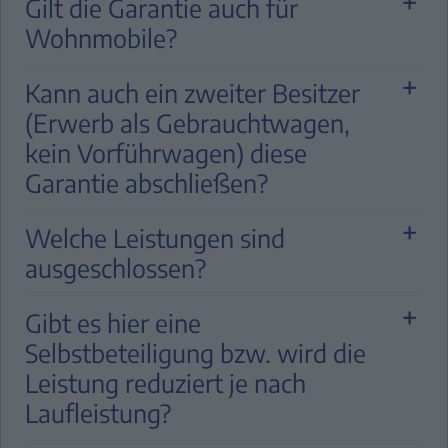
Gilt die Garantie auch für
Erstzulassungsdatum abschließbar.
Wohnmobile?
Grundsätzlich ja. Laut den Allgemeinen
Kann auch ein zweiter Besitzer
Versicherungsbedingungen unter §4 4.1
(Erwerb als Gebrauchtwagen,
sind jedoch sämtliche Fahrzeugumbauten
kein Vorführwagen) diese
oder -aufbauten sowie Aggregate und
Garantie abschließen?
Teile, die nicht zur Originalausstattung des
gelieferten Fahrzeugs gehören, vom
Nein, bei Gebrauchtwagen ist Extended
Welche Leistungen sind
Versicherungsschutz ausgeschlossen.
Care nicht abschließbar. Für
ausgeschlossen?
Gebrauchtwagen steht die
PROTECT-
Versicherung
zur Verfügung.
Gemäß den Allgemeinen
Gibt es hier eine
Versicherungsbedingungen sind u.a.
Selbstbeteiligung bzw. wird die
Verschleißteile, Räder, Glasscheiben,
Leistung reduziert je nach
Auspuffrohre, Polster, Fahrzeugumbauten
Laufleistung?
oder -aufbauten sowie Aggregat und
Teilen, Fremd- oder Zubehörteile, die nicht