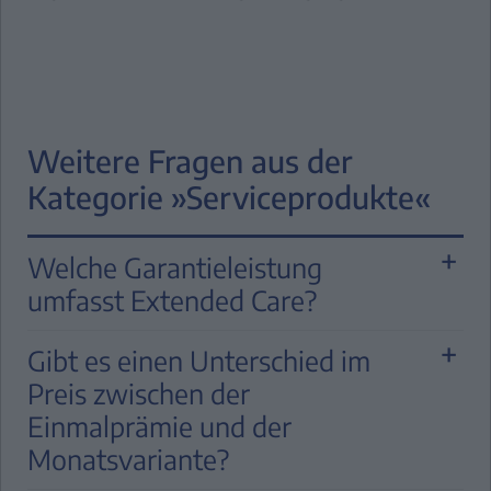
Weitere Fragen aus der
Kategorie »Serviceprodukte«
Welche Garantieleistung
umfasst Extended Care?
Versicherungsschutz besteht für
Gibt es einen Unterschied im
versicherte Fahrzeugteile, die während der
Preis zwischen der
Dauer des Versicherungsschutzes ihre
Einmalprämie und der
Funktionsfähigkeit unmittelbar und nicht
Monatsvariante?
infolge eines Defekts eines nicht vom