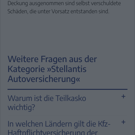
Deckung ausgenommen sind selbst verschuldete
Schäden, die unter Vorsatz entstanden sind.
Weitere Fragen aus der
Kategorie »Stellantis
Autoversicherung«
Warum ist die Teilkasko
wichtig?
Manchmal gehen brenzlige Situationen
In welchen Ländern gilt die Kfz-
gerade noch mal gut aus – etwa wenn Sie
Haftpflichtversicherung der