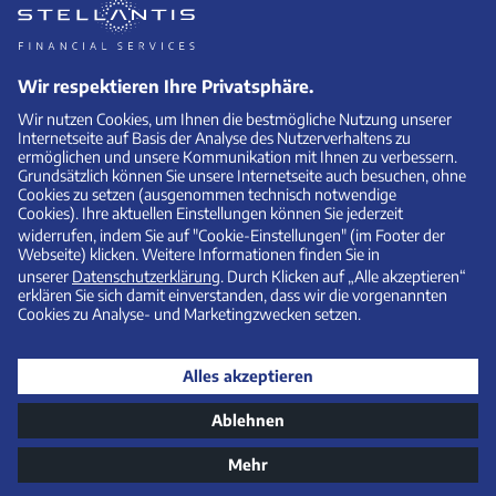
1
Leapmotor T03
Kilometer-Leasing (Privat)
Leasingsonderzahlung:
Laufzeit (Monate) / Anzahl der
4.600,00 €
Raten: 36
Monatliche Leasingrate: 49,00
Fahrleistung / Jahr: 10.000 km/Jahr
€
Ein unverbindliches
Privatkunden
-Kilometerleasingangebot (Bonität
vorausgesetzt) der Stellantis Bank SA Niederlassung Deutschland,
Siemensstraße 10, 63263 Neu-Isenburg. Alle Preisangaben verstehen
sich inklusive Umsatzsteuer. Abrechnung nach Vertragsende:
Abgerechnet werden Mehr- und Minderkilometer (Freigrenze jeweils
2.500 km) sowie ein Ausgleich für ggf. vorhandene Schäden.
Überführungskosten sind in dem Leasingangebot nicht enthalten
und sind gesondert an den anbietenden Händler zu entrichten.
Angebot gültig bis zum 30.09.2026 und nur solange Vorrat reicht.
Über alle Detailbedingungen informiert Sie gerne Ihr Leapmotor
Partner.
*
Kombinierte Werte gem. WLTP. Die Werte eines Fahrzeugs hängen
nicht nur von der effizienten Ausnutzung des Kraftstoffs durch das
Fahrzeug ab, sondern werden auch vom Fahrverhalten und anderen