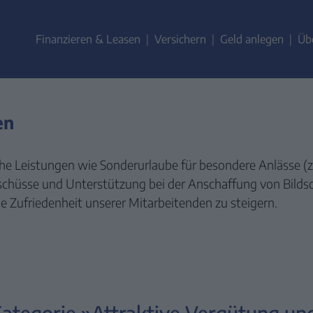
ZUM
CONTENT
Finanzieren & Leasen
Versichern
Geld anlegen
Üb
SPRINGEN
en
he Leistungen wie Sonderurlaube für besondere Anlässe (z.
üsse und Unterstützung bei der Anschaffung von Bildschi
e Zufriedenheit unserer Mitarbeitenden zu steigern.
Kategorie »Attraktive Vergütung un