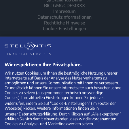
BIC: GMGGDE51XXX
Impressum
Datenschutzinformationen
Rechtliche Hinweise
Cookie-Einstellungen
1
Leapmotor T03
Kilometer-Leasing (Privat)
Leasingsonderzahlung:
Laufzeit (Monate) / Anzahl der
4.600,00 €
Raten: 36
Monatliche Leasingrate: 49,00
Fahrleistung / Jahr: 10.000 km/Jahr
€
Ein unverbindliches
Privatkunden
-Kilometerleasingangebot (Bonität
vorausgesetzt) der Stellantis Bank SA Niederlassung Deutschland,
Siemensstraße 10, 63263 Neu-Isenburg. Alle Preisangaben verstehen
sich inklusive Umsatzsteuer. Abrechnung nach Vertragsende:
Abgerechnet werden Mehr- und Minderkilometer (Freigrenze jeweils
2.500 km) sowie ein Ausgleich für ggf. vorhandene Schäden.
Überführungskosten sind in dem Leasingangebot nicht enthalten
und sind gesondert an den anbietenden Händler zu entrichten.