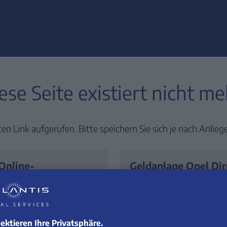
ZUM
CONTENT
SPRINGEN
ese Seite existiert nicht me
en Link aufgerufen. Bitte speichern Sie sich je nach Anlieg
 Online-
Geldanlage Opel Di
www.opel-direktba
ces.de