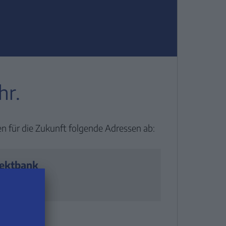
hr.
en für die Zukunft folgende Adressen ab:
rektbank
nk.de
FINAN