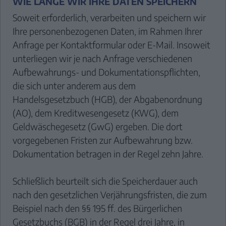
WIE LANGE WIR IHRE DATEN SPEICHERN
Soweit erforderlich, verarbeiten und speichern wir
Ihre personenbezogenen Daten, im Rahmen Ihrer
Anfrage per Kontaktformular oder E-Mail. Insoweit
unterliegen wir je nach Anfrage verschiedenen
Aufbewahrungs- und Dokumentationspflichten,
Suche
die sich unter anderem aus dem
Handelsgesetzbuch (HGB), der Abgabenordnung
(AO), dem Kreditwesengesetz (KWG), dem
L
Geldwäschegesetz (GwG) ergeben. Die dort
vorgegebenen Fristen zur Aufbewahrung bzw.
FINAN
Dokumentation betragen in der Regel zehn Jahre.
& LE
VERSI
Schließlich beurteilt sich die Speicherdauer auch
GE
nach den gesetzlichen Verjährungsfristen, die zum
ANL
Beispiel nach den §§ 195 ff. des Bürgerlichen
ÜB
Gesetzbuchs (BGB) in der Regel drei Jahre, in
U