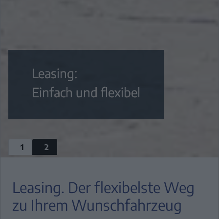
L
FINAN
& LE
Leasing:
ONL
Einfach und flexibel
ANGE
LEA
FINANZ
ZUBEH
REPA
VORS
Leasing. Der flexibelste Weg
HI
zu Ihrem Wunschfahrzeug
VERSI