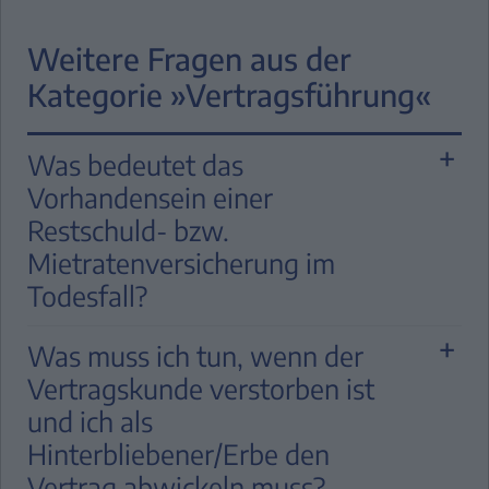
Weitere Fragen aus der
Kategorie »Vertragsführung«
Was bedeutet das
Vorhandensein einer
Restschuld- bzw.
Mietratenversicherung im
Todesfall?
Beim Tod des Vertragskunden werden
Was muss ich tun, wenn der
vom Versicherer die Möglichkeiten des
Vertragskunde verstorben ist
Eintritts der Versicherung für die
und ich als
ausstehenden Raten/Restwerte geprüft.
Hinterbliebener/Erbe den
Dazu benötigt der Versicherer neben der
Vertrag abwickeln muss?
Sterbeurkunde einen Nachweis der