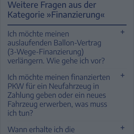
Weitere Fragen aus der
Kategorie »Finanzierung«
Ich möchte meinen
auslaufenden Ballon-Vertrag
(3-Wege-Finanzierung)
verlängern. Wie gehe ich vor?
Wenn Sie Ihren auslaufenden Vertrag
Ich möchte meinen finanzierten
verlängern möchten, wenden Sie sich bitte
PKW für ein Neufahrzeug in
rechtzeitig an Ihren Vertragshändler. Er
Zahlung geben oder ein neues
berät Sie gerne zum weiteren Vorgehen.
Fahrzeug erwerben, was muss
Möchten Sie Ihre Schlussrate weiter über
ich tun?
die Stellantis Bank finanzieren, wenden Sie
Bitte sprechen Sie mit einem unserer
sich bitte ebenfalls an Ihren Händler. Eine
Wann erhalte ich die
Vertragshändler Ihrer Wahl, damit er Ihnen