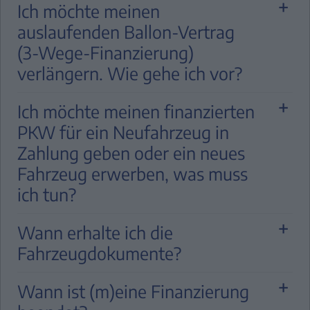
Ich möchte meinen
auslaufenden Ballon-Vertrag
(3-Wege-Finanzierung)
verlängern. Wie gehe ich vor?
Wenn Sie Ihren auslaufenden Vertrag
Ich möchte meinen finanzierten
verlängern möchten, wenden Sie sich bitte
PKW für ein Neufahrzeug in
rechtzeitig an Ihren Vertragshändler. Er
Zahlung geben oder ein neues
berät Sie gerne zum weiteren Vorgehen.
Fahrzeug erwerben, was muss
Möchten Sie Ihre Schlussrate weiter über
ich tun?
die Stellantis Bank finanzieren, wenden Sie
Bitte sprechen Sie mit einem unserer
sich bitte ebenfalls an Ihren Händler. Eine
Wann erhalte ich die
Vertragshändler Ihrer Wahl, damit er Ihnen
Beratung bzw. direkter Abschluss über
Fahrzeugdokumente?
ein Finanzierungsangebot zu Ihrem neuen
die Stellantis Bank ist leider nicht möglich.
Wunschfahrzeug erstellen kann.
Die Bearbeitungsdauer ist abhängig von
Wann ist (m)eine Finanzierung
Ihrer Vertragsart: