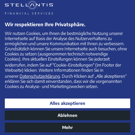
1
Leapmotor T03
Kilometer-Leasing (Privat)
Leasingsonderzahlung:
Laufzeit (Monate) / Anzahl der
4.600,00 €
Raten: 36
Monatliche Leasingrate: 49,00
Fahrleistung / Jahr: 10.000 km/Jahr
€
Ein unverbindliches
Privatkunden
-Kilometerleasingangebot (Bonität
vorausgesetzt) der Stellantis Bank SA Niederlassung Deutschland,
Siemensstraße 10, 63263 Neu-Isenburg. Alle Preisangaben verstehen
sich inklusive Umsatzsteuer. Abrechnung nach Vertragsende:
Abgerechnet werden Mehr- und Minderkilometer (Freigrenze jeweils
2.500 km) sowie ein Ausgleich für ggf. vorhandene Schäden.
Überführungskosten sind in dem Leasingangebot nicht enthalten
und sind gesondert an den anbietenden Händler zu entrichten.
Angebot gültig bis zum 30.09.2026 und nur solange Vorrat reicht.
Über alle Detailbedingungen informiert Sie gerne Ihr Leapmotor
Partner.
*
Kombinierte Werte gem. WLTP. Die Werte eines Fahrzeugs hängen
nicht nur von der effizienten Ausnutzung des Kraftstoffs durch das
Fahrzeug ab, sondern werden auch vom Fahrverhalten und anderen