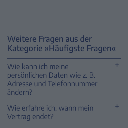
Weitere Fragen aus der
Kategorie »Häufigste Fragen«
Wie kann ich meine
persönlichen Daten wie z. B.
Adresse und Telefonnummer
ändern?
Sie können Ihre persönlichen Daten wie
Wie erfahre ich, wann mein
Meldeadresse oder Telefonnummer
Vertrag endet?
bequem in unserem
Online-
Kundencenter „MyFinance“
ändern.
Das Ende Ihrer Vertragslaufzeit können Sie