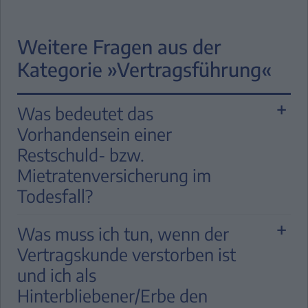
Weitere Fragen aus der
Kategorie »Vertragsführung«
Was bedeutet das
Vorhandensein einer
Restschuld- bzw.
Mietratenversicherung im
Todesfall?
Beim Tod des Vertragskunden werden
Was muss ich tun, wenn der
vom Versicherer die Möglichkeiten des
Vertragskunde verstorben ist
Eintritts der Versicherung für die
und ich als
ausstehenden Raten/Restwerte geprüft.
Hinterbliebener/Erbe den
Dazu benötigt der Versicherer neben der