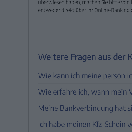
überwiesen haben, machen Sie bitte von I
entweder direkt über Ihr Online-Banking 
Weitere Fragen aus der 
Wie kann ich meine persönli
Sie können Ihre persönlichen Daten 
Wie erfahre ich, wann mein 
„MyFinance“
ändern.
Das Ende Ihrer Vertragslaufzeit könn
Meine Bankverbindung hat sic
einsehen. Hier können Sie
Ihre Vertra
Änderung Anschrift:
Wählen Sie 
Für eine Änderung Ihrer Bankverbindun
Adresse ein.
Ich habe meinen Kfz-Schein 
Sie haben sich noch nicht in unse
gehen Sie wie folgt vor: