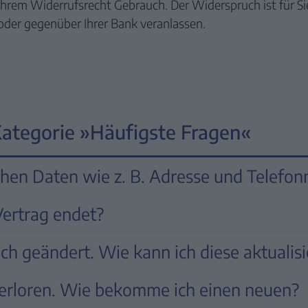
hrem Widerrufsrecht Gebrauch. Der Widerspruch ist für Si
oder gegenüber Ihrer Bank veranlassen.
Kategorie »Häufigste Fragen«
chen Daten wie z. B. Adresse und Telef
wie Meldeadresse oder Telefonnummer bequem in unserem
Vertrag endet?
en Sie bequem in unserem
Online-Kundencenter „MyFin
h geändert. Wie kann ich diese aktualis
gsdetails
jederzeit nachvollziehen.
unter „Kontaktaufnahme“ → „Ich möchte meine Anschrift ä
g benötigen wir ein von Ihnen unterzeichnetes, neues SEP
verloren. Wie bekomme ich einen neuen?
rem Online-Kundencenter „MyFinance“ registriert?
Di