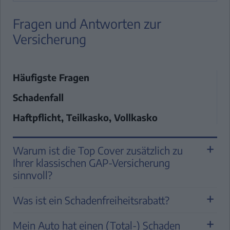
HI
Fragen und Antworten zur
GE
Versicherung
ANL
ÜB
U
Häufigste Fragen
KON
Schadenfall
Haftpflicht, Teilkasko, Vollkasko
Warum ist die Top Cover zusätzlich zu
Ihrer klassischen GAP-Versicherung
sinnvoll?
Die
GAP-Versicherung schützt Sie im
Was ist ein Schadenfreiheitsrabatt?
Totalschaden oder bei Diebstahl vor
Mit dem Schadenfreiheitsrabatt wird
finanziellen Verlusten
. Hierbei schließt
Mein Auto hat einen (Total-) Schaden